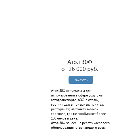
Атол 30Ф
от 26 000 руб.
Заказать
Атол 30Ф оптимальна для
использования в сфере услуг; на
автотранспорте, АЗС; в отелях,
гостиницах; в приемных пунктах,
ресторанах; на точках мелкой
торговли, где не пробивают более
100 чеков в день.
Атол 30Ф занесен в реестр кассового
оборудования, отвечающего всем